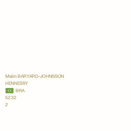
Malin BARYARD-JOHNSSON
HENNESSY
52.32
s
2