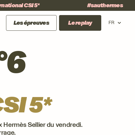
national CSI 5*
#sauthermes
Les épreuves
Le replay
FR
°6
SI 5*
x Hermès Sellier du vendredi.
rage.