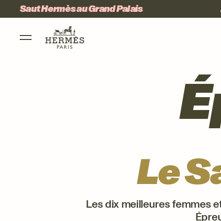
Aller au menu principal
Aller au contenu principal
Aller au 
Saut Hermès au Grand Palais
Main Mobile Navigation
É
Le S
Les dix meilleures femmes et
Épre